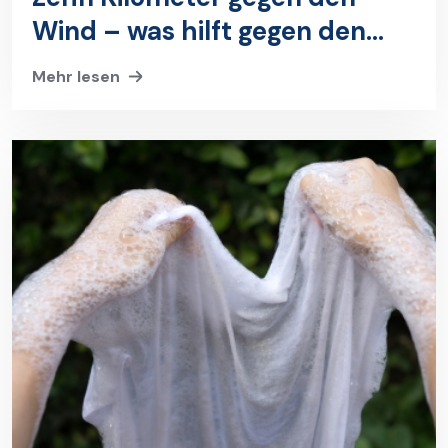
Wind – was hilft gegen den
Mief auf Textilien?
Mehr lesen