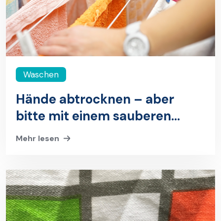
Waschen
Hände abtrocknen – aber
bitte mit einem sauberen
Handtuch: Handtücher richtig
Mehr lesen
waschen