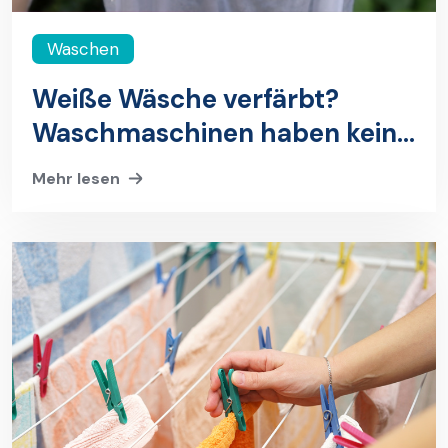
Waschen
Weiße Wäsche verfärbt?
Waschmaschinen haben keine
Kopfschmerzen – gib kein
Mehr lesen
Aspirin® in die
Waschmaschine!