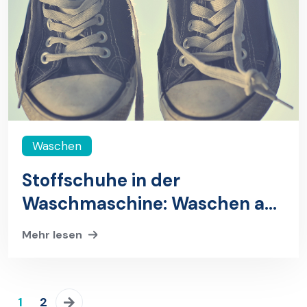
Waschen
Stoffschuhe in der
Waschmaschine: Waschen auf
eigene Gefahr
Mehr lesen
1
2